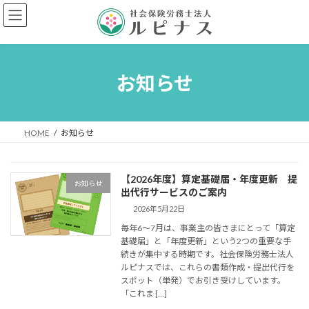
コ
ナ
ン
ビ
テ
ゲ
ン
ー
ツ
シ
へ
ョ
お知らせ
ス
ン
キ
に
ッ
移
プ
動
HOME
お知らせ
【2026年度】算定基礎届・年度更新 提
お知らせ
出代行サービスのご案内
2026年5月22日
毎年6〜7月は、事業主の皆さまにとって「算定
基礎届」と「年度更新」という2つの重要な手
続きが集中する時期です。社会保険労務士法人
ルピナスでは、これらの書類作成・提出代行を
スポット（単発）でお引き受けしています。
「これま […]