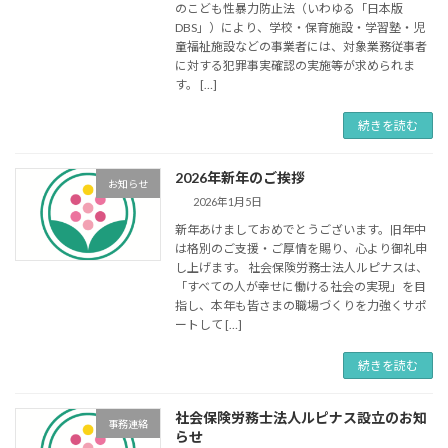
のこども性暴力防止法（いわゆる「日本版
DBS」）により、学校・保育施設・学習塾・児
童福祉施設などの事業者には、対象業務従事者
に対する犯罪事実確認の実施等が求められま
す。 […]
続きを読む
2026年新年のご挨拶
お知らせ
2026年1月5日
新年あけましておめでとうございます。旧年中
は格別のご支援・ご厚情を賜り、心より御礼申
し上げます。 社会保険労務士法人ルピナスは、
「すべての人が幸せに働ける社会の実現」を目
指し、本年も皆さまの職場づくりを力強くサポ
ートして […]
続きを読む
社会保険労務士法人ルピナス設立のお知
事務連絡
らせ