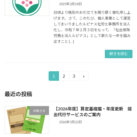
2025年2月18日
日頃より格別のお引立てを賜り厚く御礼申し上
げます。 さて、このたび、個人事業として運営
してまいりましたルピナス社労士事務所を法人
化し、令和７年２月３日をもって、「社会保険
労務士法人ルピナス」として新たな一歩を踏み
出すこと […]
続きを読む
投
1
2
3
»
固
固
固
定
定
定
稿
ペ
ペ
ペ
最近の投稿
ー
ー
ー
の
ジ
ジ
ジ
ペ
【2026年度】算定基礎届・年度更新 提
お知らせ
出代行サービスのご案内
ー
2026年5月22日
ジ